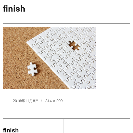
finish
投
フ
2016年11月8日
314 × 209
稿
ル
日:
サ
イ
投
ズ
finish