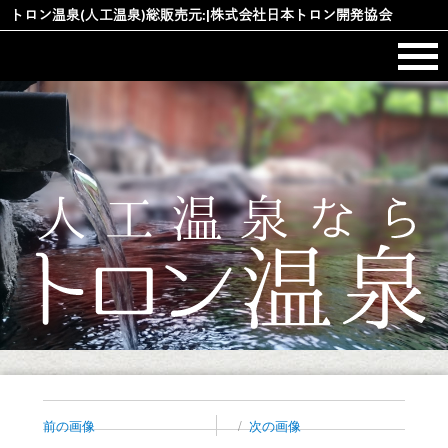
コ
トロン温泉(人工温泉)総販売元:|株式会社日本トロン開発協会
ン
テ
ン
ツ
へ
ス
キ
ッ
プ
前の画像
次の画像