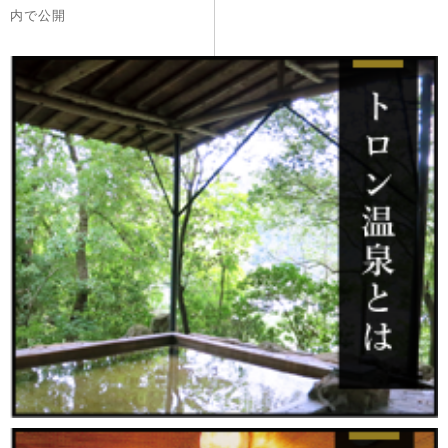
稿
内で公開
ナ
ビ
ゲ
ー
シ
ョ
ン