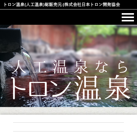
コ
トロン温泉(人工温泉)総販売元:|株式会社日本トロン開発協会
ン
テ
ン
ツ
へ
ス
キ
ッ
プ