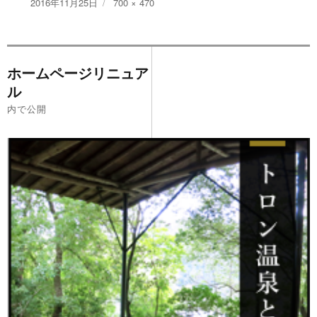
投
フ
2016年11月25日
700 × 470
稿
ル
日:
サ
イ
投
ズ
ホームページリニュア
稿
ル
ナ
内で公開
ビ
ゲ
ー
シ
ョ
ン